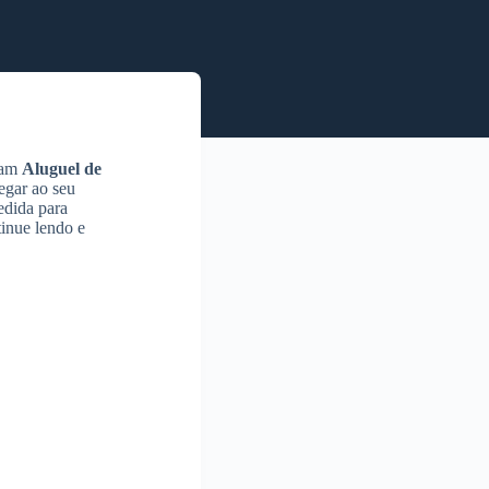
usam
Aluguel de
egar ao seu
edida para
tinue lendo e