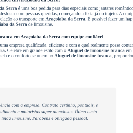
da Serra
é uma boa pedida para dias especiais como jantares românticos
e deslocar com pessoas queridas, começando a festa já no trajeto. A eq
 relação ao transporte em
Araçoiaba da Serra
. É possível fazer um ha
iaba da Serra
de limousine.
branca
em
Araçoiaba da Serra
com equipe confiável
 uma empresa qualificada, eficiente e com a qual realmente possa conta
rra
. Celebre em grande estilo com o
Aluguel de limousine branca
em
ância e o conforto se unem no
Aluguel de limousine branca
, proporci
iência com a empresa. Contrato certinho, pontuais, e
endimento e motoristas super atenciosos. Ótimo custo
linda limousine. Parabéns e obrigada pessoal.