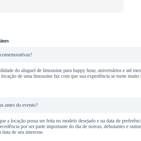
ines
s comemorativas?
idade do aluguel de limousine para happy hour, aniversários e até me
ocação de uma limousine faz com que sua experiência se torne muito m
ias antes do evento?
 que a locação possa ser feita no modelo desejado e na data de preferê
cedência por ser parte importante do dia de noivas, debutantes e outras
 data de seu interesse.