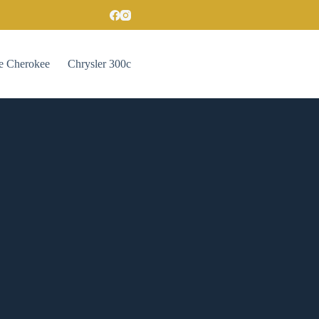
e Cherokee
Chrysler 300c