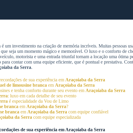
a
é um investimento na criação de memória incríveis. Muitas pessoas 
 que seja um momento mágico e memorável. O luxo e o conforto de ch
eículo, motorista e uma entrada triunfal tornam a locação uma ótima p
para contar com uma equipe eficiente, que é pontual e prestativa. Con
çoiaba da Serra
.
recordações de sua experiência em
Araçoiaba da Serra
uel de limousine branca
em
Araçoiaba da Serra
usines e tenha conforto durante seu evento em
Araçoiaba da Serra
erra
: luxo em cada detalhe de seu evento
erra
é especialidade da Vou de Limo
ne branca
em
Araçoiaba da Serra
?
ine branca
em
Araçoiaba da Serra
com equipe confiável
çoiaba da Serra
com equipe especializada
cordações de sua experiência em
Araçoiaba da Serra