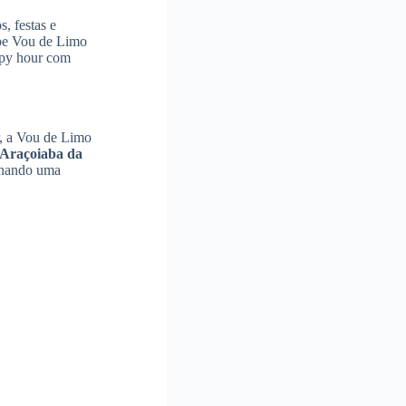
, festas e
uipe Vou de Limo
ppy hour com
r, a Vou de Limo
Araçoiaba da
onando uma