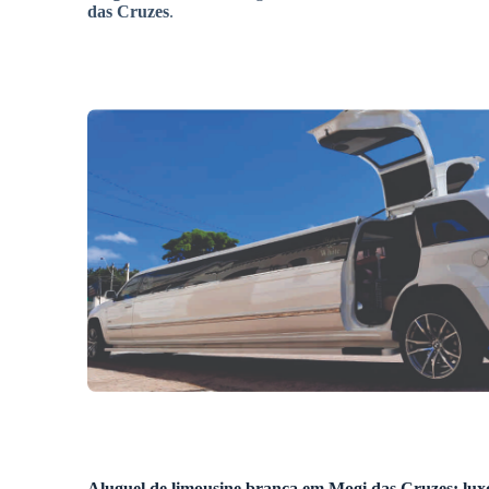
das Cruzes
.
Aluguel de limousine branca
em
Mogi das Cruzes
: lu