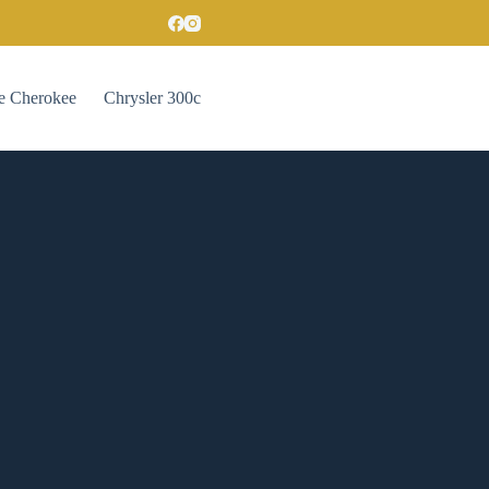
e Cherokee
Chrysler 300c