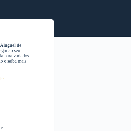
Aluguel de
egar ao seu
da para variados
o e saiba mais
de
de