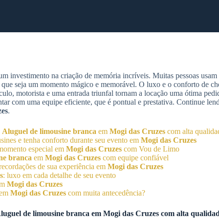
um investimento na criação de memória incríveis. Muitas pessoas usam
 que seja um momento mágico e memorável. O luxo e o conforto de ch
ulo, motorista e uma entrada triunfal tornam a locação uma ótima pedi
ar com uma equipe eficiente, que é pontual e prestativa. Continue lend
zes
.
o
Aluguel de limousine branca
em
Mogi das Cruzes
com alta qualida
usines e tenha conforto durante seu evento em
Mogi das Cruzes
momento especial em
Mogi das Cruzes
com Vou de Limo
ine branca
em
Mogi das Cruzes
com equipe confiável
recordações de sua experiência em
Mogi das Cruzes
s
: luxo em cada detalhe de seu evento
em
Mogi das Cruzes
em
Mogi das Cruzes
com muita antecedência?
luguel de limousine branca
em
Mogi das Cruzes
com alta qualida