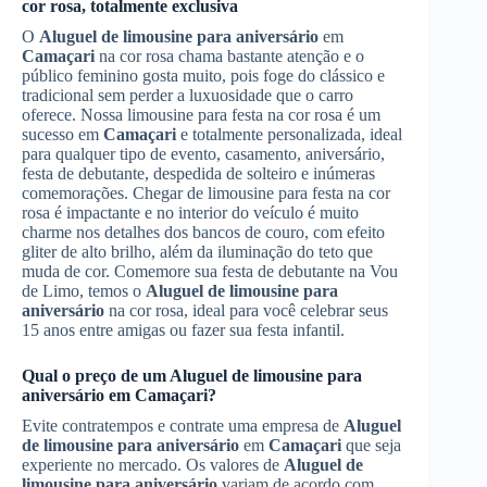
cor rosa, totalmente exclusiva
O
Aluguel de limousine para aniversário
em
Camaçari
na cor rosa chama bastante atenção e o
público feminino gosta muito, pois foge do clássico e
tradicional sem perder a luxuosidade que o carro
oferece. Nossa limousine para festa na cor rosa é um
sucesso em
Camaçari
e totalmente personalizada, ideal
para qualquer tipo de evento, casamento, aniversário,
festa de debutante, despedida de solteiro e inúmeras
comemorações. Chegar de limousine para festa na cor
rosa é impactante e no interior do veículo é muito
charme nos detalhes dos bancos de couro, com efeito
gliter de alto brilho, além da iluminação do teto que
muda de cor. Comemore sua festa de debutante na Vou
de Limo, temos o
Aluguel de limousine para
aniversário
na cor rosa, ideal para você celebrar seus
15 anos entre amigas ou fazer sua festa infantil.
Qual o preço de um
Aluguel de limousine para
aniversário
em
Camaçari
?
Evite contratempos e contrate uma empresa de
Aluguel
de limousine para aniversário
em
Camaçari
que seja
experiente no mercado. Os valores de
Aluguel de
limousine para aniversário
variam de acordo com