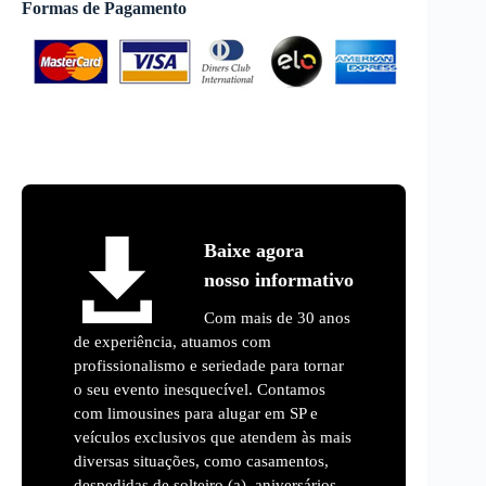
Formas de Pagamento
Baixe agora
nosso informativo
Com mais de 30 anos
de experiência, atuamos com
profissionalismo e seriedade para tornar
o seu evento inesquecível. Contamos
com limousines para alugar em SP e
veículos exclusivos que atendem às mais
diversas situações, como casamentos,
despedidas de solteiro (a), aniversários,