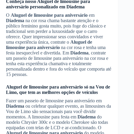
Conheça nosso
Aluguel de limousine para
aniversário
personalizado em
Diadema
O
Aluguel de limousine para aniversário
em
Diadema
na cor rosa chama bastante atenção e o
público feminino gosta muito, pois foge do clássico e
tradicional sem perder a luxuosidade que o carro
oferece. Quer impressionar seus convidados e viver
uma experiência única, contrate o
Aluguel de
limousine para aniversário
na cor rosa e tenha uma
festa inesquecível e divertida. Em
Diadema
, contrate
um passeio de limousine para aniversário na cor rosa e
tenha esta experiência chamativa e totalmente
personalizada dentro e fora do veículo que comporta até
15 pessoas.
Aluguel de limousine para aniversário
só na Vou de
Limo, que tem as melhores opções de veículos
Fazer um passeio de limousine para aniversário em
Diadema
ou celebrar qualquer evento, as limousines da
Vou de Limo são sensacionais para você dividir
momentos. A limousine para festa em
Diadema
do
modelo Chrysler 300c e o modelo Cherokee são todas
equipadas com telas de LCD e ar-condicionado. O
Aluguel de limousine para aniversário
do modelo