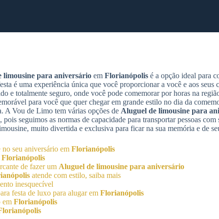
 limousine para aniversário
em
Florianópolis
é a opção ideal para c
esta é uma experiência única que você proporcionar a você e aos seus
rtido e totalmente seguro, onde você pode comemorar por horas na regiã
morável para você que quer chegar em grande estilo no dia da comemo
sta. A Vou de Limo tem várias opções de
Aluguel de limousine para an
, pois seguimos as normas de capacidade para transportar pessoas com 
imousine, muito divertida e exclusiva para ficar na sua memória e de s
e no seu aniversário em
Florianópolis
m
Florianópolis
rcante de fazer um
Aluguel de limousine para aniversário
ianópolis
atende com estilo, saiba mais
nto inesquecível
ra festa de luxo para alugar em
Florianópolis
o
em
Florianópolis
Florianópolis