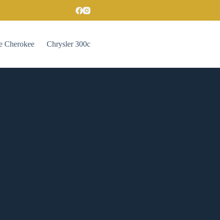
e Cherokee
Chrysler 300c