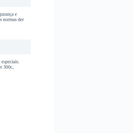
gurança e
as normas der
especiais.
r 300c,