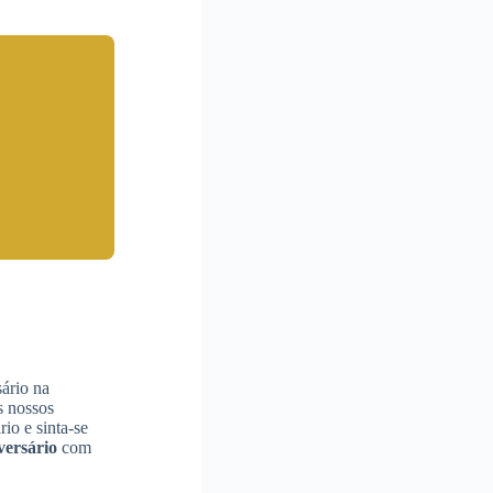
sário na
s nossos
io e sinta-se
versário
com