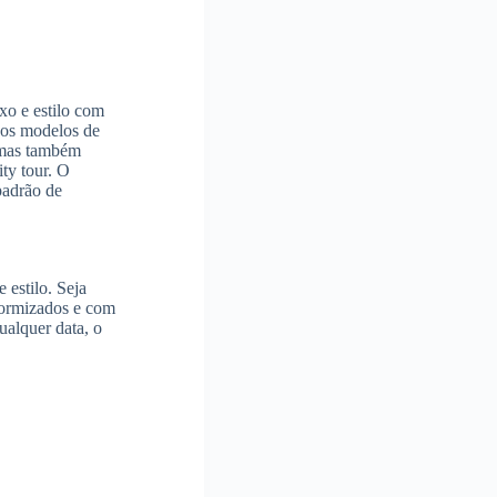
xo e estilo com
os modelos de
 mas também
ty tour. O
padrão de
 estilo. Seja
formizados e com
ualquer data, o