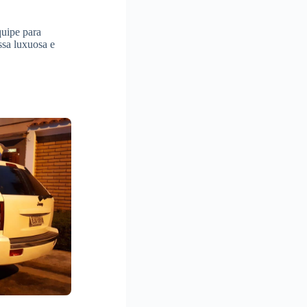
quipe para
ssa luxuosa e