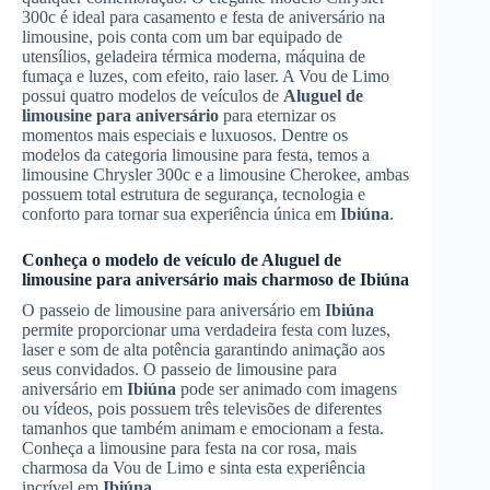
300c é ideal para casamento e festa de aniversário na
limousine, pois conta com um bar equipado de
utensílios, geladeira térmica moderna, máquina de
fumaça e luzes, com efeito, raio laser. A Vou de Limo
possui quatro modelos de veículos de
Aluguel de
limousine para aniversário
para eternizar os
momentos mais especiais e luxuosos. Dentre os
modelos da categoria limousine para festa, temos a
limousine Chrysler 300c e a limousine Cherokee, ambas
possuem total estrutura de segurança, tecnologia e
conforto para tornar sua experiência única em
Ibiúna
.
Conheça o modelo de veículo de
Aluguel de
limousine para aniversário
mais charmoso de
Ibiúna
O passeio de limousine para aniversário em
Ibiúna
permite proporcionar uma verdadeira festa com luzes,
laser e som de alta potência garantindo animação aos
seus convidados. O passeio de limousine para
aniversário em
Ibiúna
pode ser animado com imagens
ou vídeos, pois possuem três televisões de diferentes
tamanhos que também animam e emocionam a festa.
Conheça a limousine para festa na cor rosa, mais
charmosa da Vou de Limo e sinta esta experiência
incrível em
Ibiúna
.