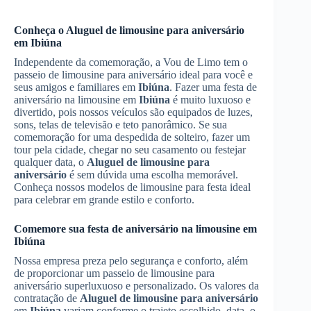
Conheça o
Aluguel de limousine para aniversário
em
Ibiúna
Independente da comemoração, a Vou de Limo tem o
passeio de limousine para aniversário ideal para você e
seus amigos e familiares em
Ibiúna
. Fazer uma festa de
aniversário na limousine em
Ibiúna
é muito luxuoso e
divertido, pois nossos veículos são equipados de luzes,
sons, telas de televisão e teto panorâmico. Se sua
comemoração for uma despedida de solteiro, fazer um
tour pela cidade, chegar no seu casamento ou festejar
qualquer data, o
Aluguel de limousine para
aniversário
é sem dúvida uma escolha memorável.
Conheça nossos modelos de limousine para festa ideal
para celebrar em grande estilo e conforto.
Comemore sua festa de aniversário na limousine em
Ibiúna
Nossa empresa preza pelo segurança e conforto, além
de proporcionar um passeio de limousine para
aniversário superluxuoso e personalizado. Os valores da
contratação de
Aluguel de limousine para aniversário
em
Ibiúna
variam conforme o trajeto escolhido, data, o