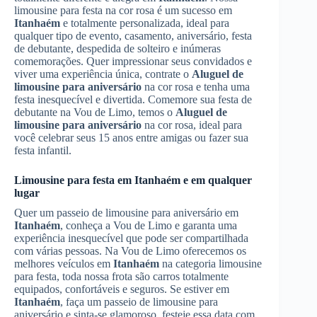
limousine para festa na cor rosa é um sucesso em
Itanhaém
e totalmente personalizada, ideal para
qualquer tipo de evento, casamento, aniversário, festa
de debutante, despedida de solteiro e inúmeras
comemorações. Quer impressionar seus convidados e
viver uma experiência única, contrate o
Aluguel de
limousine para aniversário
na cor rosa e tenha uma
festa inesquecível e divertida. Comemore sua festa de
debutante na Vou de Limo, temos o
Aluguel de
limousine para aniversário
na cor rosa, ideal para
você celebrar seus 15 anos entre amigas ou fazer sua
festa infantil.
Limousine para festa em
Itanhaém
e em qualquer
lugar
Quer um passeio de limousine para aniversário em
Itanhaém
, conheça a Vou de Limo e garanta uma
experiência inesquecível que pode ser compartilhada
com várias pessoas. Na Vou de Limo oferecemos os
melhores veículos em
Itanhaém
na categoria limousine
para festa, toda nossa frota são carros totalmente
equipados, confortáveis e seguros. Se estiver em
Itanhaém
, faça um passeio de limousine para
aniversário e sinta-se glamoroso, festeje essa data com