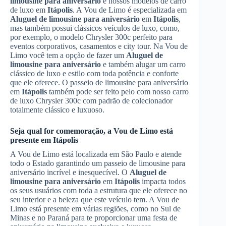
limousine para aniversário
e nossos modelos de carro
de luxo em
Itápolis
. A Vou de Limo é especializada em
Aluguel de limousine para aniversário
em
Itápolis
,
mas também possui clássicos veículos de luxo, como,
por exemplo, o modelo Chrysler 300c perfeito para
eventos corporativos, casamentos e city tour. Na Vou de
Limo você tem a opção de fazer um
Aluguel de
limousine para aniversário
e também alugar um carro
clássico de luxo e estilo com toda potência e conforte
que ele oferece. O passeio de limousine para aniversário
em
Itápolis
também pode ser feito pelo com nosso carro
de luxo Chrysler 300c com padrão de colecionador
totalmente clássico e luxuoso.
Seja qual for comemoração, a Vou de Limo está
presente em
Itápolis
A Vou de Limo está localizada em São Paulo e atende
todo o Estado garantindo um passeio de limousine para
aniversário incrível e inesquecível. O
Aluguel de
limousine para aniversário
em
Itápolis
impacta todos
os seus usuários com toda a estrutura que ele oferece no
seu interior e a beleza que este veículo tem. A Vou de
Limo está presente em várias regiões, como no Sul de
Minas e no Paraná para te proporcionar uma festa de