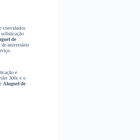
de convidados
sofisticação
uguel de
 de aniversário
rviço.
ticação e
ler 300c e o
de
Aluguel de