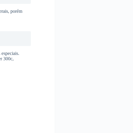
erais, porém
especiais.
r 300c,