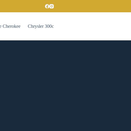
e Cherokee
Chrysler 300c