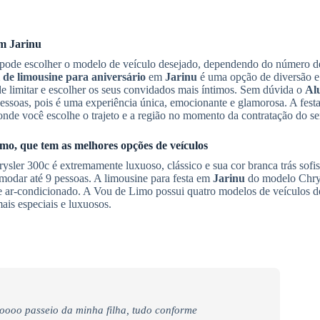
em
Jarinu
cê pode escolher o modelo de veículo desejado, dependendo do número 
 de limousine para aniversário
em
Jarinu
é uma opção de diversão e 
 limitar e escolher os seus convidados mais íntimos. Sem dúvida o
Al
essoas, pois é uma experiência única, emocionante e glamorosa. A festa
onde você escolhe o trajeto e a região no momento da contratação do se
mo, que tem as melhores opções de veículos
sler 300c é extremamente luxuoso, clássico e sua cor branca trás sofis
modar até 9 pessoas. A limousine para festa em
Jarinu
do modelo Chrys
 ar-condicionado. A Vou de Limo possui quatro modelos de veículos 
ais especiais e luxuosos.
oooo passeio da minha filha, tudo conforme