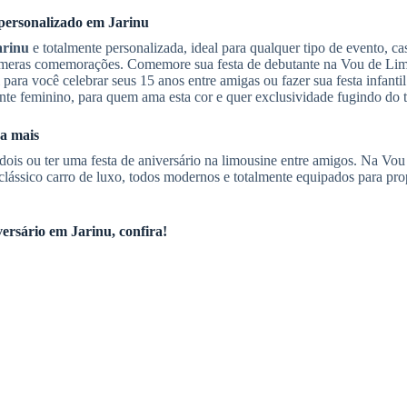
personalizado em
Jarinu
arinu
e totalmente personalizada, ideal para qualquer tipo de evento, c
 inúmeras comemorações. Comemore sua festa de debutante na Vou de Li
l para você celebrar seus 15 anos entre amigas ou fazer sua festa infanti
mente feminino, para quem ama esta cor e quer exclusividade fugindo do t
ba mais
ois ou ter uma festa de aniversário na limousine entre amigos. Na Vo
 clássico carro de luxo, todos modernos e totalmente equipados para pr
versário
em
Jarinu
, confira!