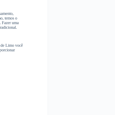
asamento,
mo, temos o
l. Fazer uma
radicional.
u de Limo você
oporcionar