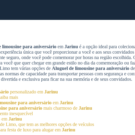
 limousine para aniversário
em
Jarinu
é a opção ideal para colecio
 experiência única que você proporcionar a você e aos seus convidados 
mente seguro, onde você pode comemorar por horas na região escolhida.
 você que quer chegar em grande estilo no dia da comemoração ou faz
e Limo tem várias opções de
Aluguel de limousine para aniversário
de
 as normas de capacidade para transportar pessoas com segurança e conf
 divertida e exclusiva para ficar na sua memória e de seus convidados.
sário
personalizado em
Jarinu
aiba mais
imousine para aniversário
em
Jarinu
sine para aniversário
mais charmoso de
Jarinu
nto inesquecível
mo em
Jarinu
de Limo, que tem as melhores opções de veículos
ra festa de luxo para alugar em
Jarinu