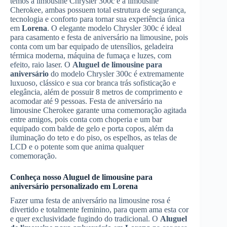
temos a limousine Chrysler 300c e a limousine
Cherokee, ambas possuem total estrutura de segurança,
tecnologia e conforto para tornar sua experiência única
em
Lorena
. O elegante modelo Chrysler 300c é ideal
para casamento e festa de aniversário na limousine, pois
conta com um bar equipado de utensílios, geladeira
térmica moderna, máquina de fumaça e luzes, com
efeito, raio laser. O
Aluguel de limousine para
aniversário
do modelo Chrysler 300c é extremamente
luxuoso, clássico e sua cor branca trás sofisticação e
elegância, além de possuir 8 metros de comprimento e
acomodar até 9 pessoas. Festa de aniversário na
limousine Cherokee garante uma comemoração agitada
entre amigos, pois conta com choperia e um bar
equipado com balde de gelo e porta copos, além da
iluminação do teto e do piso, os espelhos, as telas de
LCD e o potente som que anima qualquer
comemoração.
Conheça nosso
Aluguel de limousine para
aniversário
personalizado em
Lorena
Fazer uma festa de aniversário na limousine rosa é
divertido e totalmente feminino, para quem ama esta cor
e quer exclusividade fugindo do tradicional. O
Aluguel