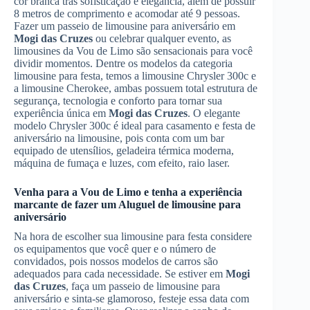
cor branca trás sofisticação e elegância, além de possuir
8 metros de comprimento e acomodar até 9 pessoas.
Fazer um passeio de limousine para aniversário em
Mogi das Cruzes
ou celebrar qualquer evento, as
limousines da Vou de Limo são sensacionais para você
dividir momentos. Dentre os modelos da categoria
limousine para festa, temos a limousine Chrysler 300c e
a limousine Cherokee, ambas possuem total estrutura de
segurança, tecnologia e conforto para tornar sua
experiência única em
Mogi das Cruzes
. O elegante
modelo Chrysler 300c é ideal para casamento e festa de
aniversário na limousine, pois conta com um bar
equipado de utensílios, geladeira térmica moderna,
máquina de fumaça e luzes, com efeito, raio laser.
Venha para a Vou de Limo e tenha a experiência
marcante de fazer um
Aluguel de limousine para
aniversário
Na hora de escolher sua limousine para festa considere
os equipamentos que você quer e o número de
convidados, pois nossos modelos de carros são
adequados para cada necessidade. Se estiver em
Mogi
das Cruzes
, faça um passeio de limousine para
aniversário e sinta-se glamoroso, festeje essa data com