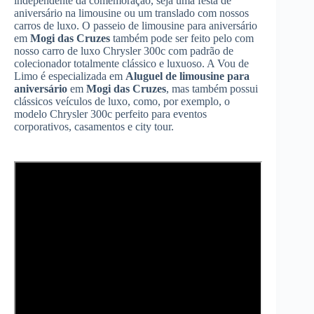
independente da comemoração, seja uma festa de
aniversário na limousine ou um translado com nossos
carros de luxo. O passeio de limousine para aniversário
em
Mogi das Cruzes
também pode ser feito pelo com
nosso carro de luxo Chrysler 300c com padrão de
colecionador totalmente clássico e luxuoso. A Vou de
Limo é especializada em
Aluguel de limousine para
aniversário
em
Mogi das Cruzes
, mas também possui
clássicos veículos de luxo, como, por exemplo, o
modelo Chrysler 300c perfeito para eventos
corporativos, casamentos e city tour.