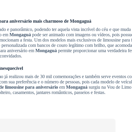
para aniversário
mais charmoso de
Mongaguá
nado e panorâmico, podendo ter aquela vista incrível do céu e que muda
rio em
Mongaguá
pode ser animado com imagens ou vídeos, pois possu
mocionam a festa. Um dos modelos mais exclusivos de limousine para 
e personalizada com bancos de couro legítimo com brilho, que acomoda
para aniversário em
Mongaguá
permite proporcionar uma verdadeira fe
 convidados.
nesquecível
 já realizou mais de 30 mil comemorações e também serve eventos co
 com sua preferência e o número de pessoas, pois cada modelo de veíc
de limousine para aniversário
em
Mongaguá
surgiu na Vou de Limo 
eiro, casamentos, jantares românticos, passeios e festas.