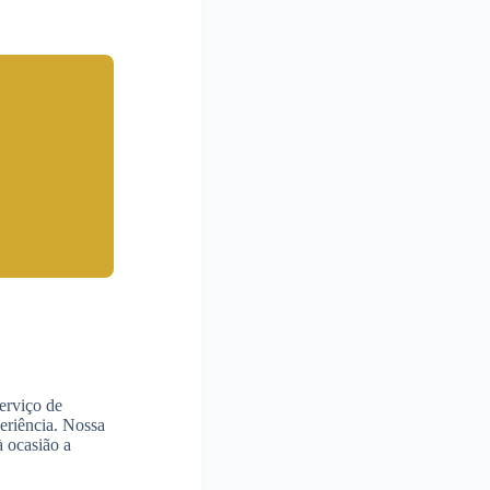
erviço de
eriência. Nossa
 ocasião a