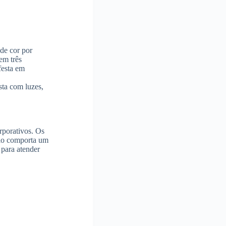
 de cor por
em três
festa em
sta com luzes,
rporativos. Os
ulo comporta um
para atender