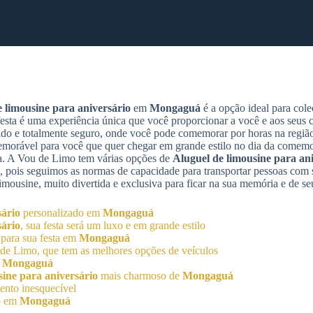
 limousine para aniversário
em
Mongaguá
é a opção ideal para cole
esta é uma experiência única que você proporcionar a você e aos seus
rtido e totalmente seguro, onde você pode comemorar por horas na regiã
morável para você que quer chegar em grande estilo no dia da comemo
sta. A Vou de Limo tem várias opções de
Aluguel de limousine para an
, pois seguimos as normas de capacidade para transportar pessoas com 
imousine, muito divertida e exclusiva para ficar na sua memória e de s
sário
personalizado em
Mongaguá
sário
, sua festa será um luxo e em grande estilo
 para sua festa em
Mongaguá
de Limo, que tem as melhores opções de veículos
m
Mongaguá
sine para aniversário
mais charmoso de
Mongaguá
nto inesquecível
mo em
Mongaguá