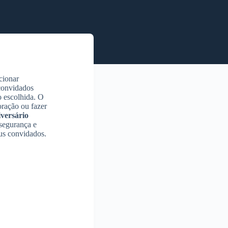
cionar
 convidados
o escolhida. O
ração ou fazer
iversário
segurança e
eus convidados.