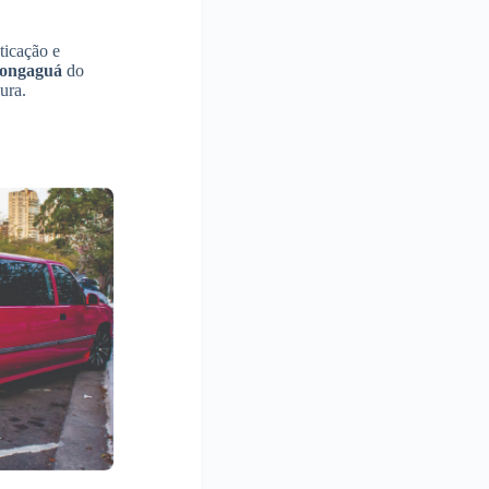
ticação e
ongaguá
do
ura.