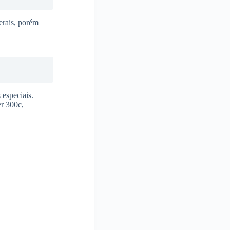
erais, porém
especiais.
r 300c,