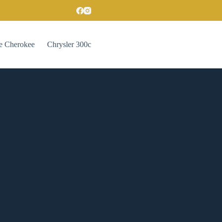
e Cherokee
Chrysler 300c