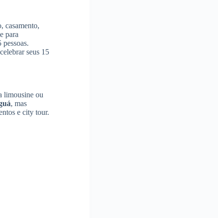
o, casamento,
e para
5 pessoas.
 celebrar seus 15
a limousine ou
guá
, mas
tos e city tour.