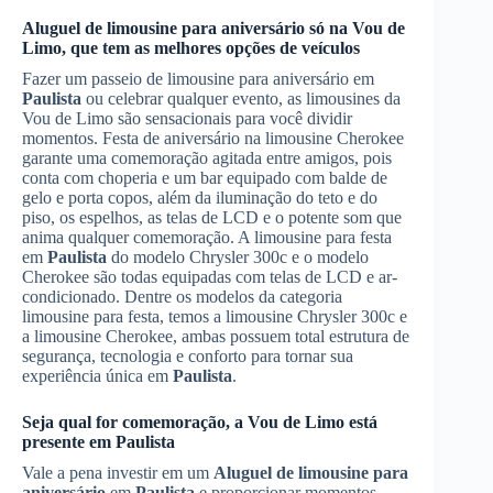
Aluguel de limousine para aniversário
só na Vou de
Limo, que tem as melhores opções de veículos
Fazer um passeio de limousine para aniversário em
Paulista
ou celebrar qualquer evento, as limousines da
Vou de Limo são sensacionais para você dividir
momentos. Festa de aniversário na limousine Cherokee
garante uma comemoração agitada entre amigos, pois
conta com choperia e um bar equipado com balde de
gelo e porta copos, além da iluminação do teto e do
piso, os espelhos, as telas de LCD e o potente som que
anima qualquer comemoração. A limousine para festa
em
Paulista
do modelo Chrysler 300c e o modelo
Cherokee são todas equipadas com telas de LCD e ar-
condicionado. Dentre os modelos da categoria
limousine para festa, temos a limousine Chrysler 300c e
a limousine Cherokee, ambas possuem total estrutura de
segurança, tecnologia e conforto para tornar sua
experiência única em
Paulista
.
Seja qual for comemoração, a Vou de Limo está
presente em
Paulista
Vale a pena investir em um
Aluguel de limousine para
aniversário
em
Paulista
e proporcionar momentos