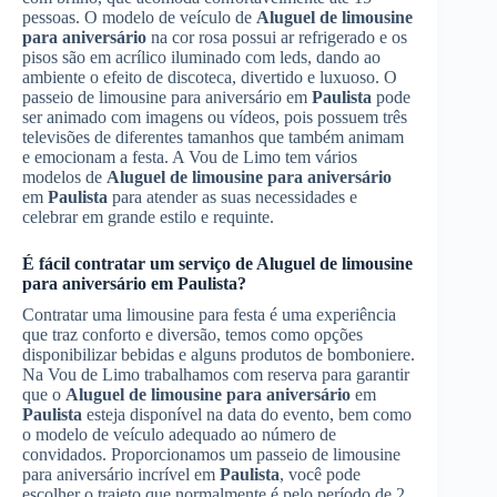
pessoas. O modelo de veículo de
Aluguel de limousine
para aniversário
na cor rosa possui ar refrigerado e os
pisos são em acrílico iluminado com leds, dando ao
ambiente o efeito de discoteca, divertido e luxuoso. O
passeio de limousine para aniversário em
Paulista
pode
ser animado com imagens ou vídeos, pois possuem três
televisões de diferentes tamanhos que também animam
e emocionam a festa. A Vou de Limo tem vários
modelos de
Aluguel de limousine para aniversário
em
Paulista
para atender as suas necessidades e
celebrar em grande estilo e requinte.
É fácil contratar um serviço de
Aluguel de limousine
para aniversário
em
Paulista
?
Contratar uma limousine para festa é uma experiência
que traz conforto e diversão, temos como opções
disponibilizar bebidas e alguns produtos de bomboniere.
Na Vou de Limo trabalhamos com reserva para garantir
que o
Aluguel de limousine para aniversário
em
Paulista
esteja disponível na data do evento, bem como
o modelo de veículo adequado ao número de
convidados. Proporcionamos um passeio de limousine
para aniversário incrível em
Paulista
, você pode
escolher o trajeto que normalmente é pelo período de 2