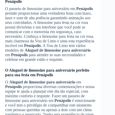
Penápolis
O passeio de limousine para aniversário em
Penápolis
permite proporcionar uma verdadeira festa com luzes,
laser e som de alta potência garantindo animação aos
seus convidados. A limousine para festa na cor rosa
possui divisórias e um interfone que você pode se
comunicar com o motorista em segurança, caso
necessário. Conheça a limousine para festa na cor rosa,
mais charmosa da Vou de Limo e sinta esta experiência
incrível em
Penápolis
. A Vou de Limo tem vários
modelos de
Aluguel de limousine para aniversário
em
Penápolis
para atender as suas necessidades e
celebrar em grande estilo e requinte.
O
Aluguel de limousine para aniversário
perfeito
para sua festa em
Penápolis
O
Aluguel de limousine para aniversário
em
Penápolis
proporciona diversas comemorações e nossa
equipe te ajuda a planejar este dia tão especial, com
máximo conforto e requinte. Fazer um passeio de
limousine para aniversário em
Penápolis
é emocionante
e você tem o privilégio de compartilhar este momento
com pessoas queridas ou apenas a dois com um clima
romântico e reservado. Tenha esta experiência de viver