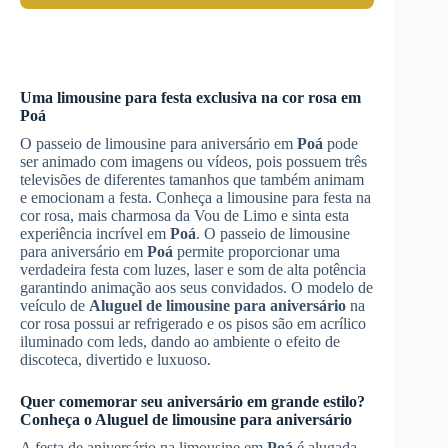
Uma limousine para festa exclusiva na cor rosa em
Poá
O passeio de limousine para aniversário em
Poá
pode
ser animado com imagens ou vídeos, pois possuem três
televisões de diferentes tamanhos que também animam
e emocionam a festa. Conheça a limousine para festa na
cor rosa, mais charmosa da Vou de Limo e sinta esta
experiência incrível em
Poá
. O passeio de limousine
para aniversário em
Poá
permite proporcionar uma
verdadeira festa com luzes, laser e som de alta potência
garantindo animação aos seus convidados. O modelo de
veículo de
Aluguel de limousine para aniversário
na
cor rosa possui ar refrigerado e os pisos são em acrílico
iluminado com leds, dando ao ambiente o efeito de
discoteca, divertido e luxuoso.
Quer comemorar seu aniversário em grande estilo?
Conheça o
Aluguel de limousine para aniversário
A festa de aniversário na limousine em
Poá
é alugada