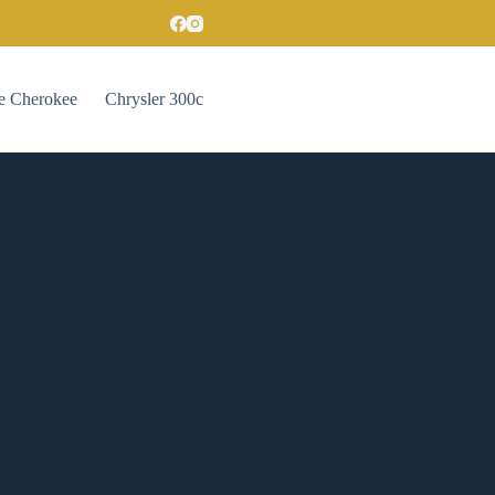
e Cherokee
Chrysler 300c