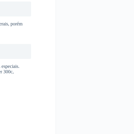
erais, porém
especiais.
r 300c,