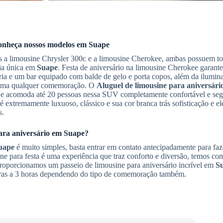
Conheça nossos modelos em
Suape
s a limousine Chrysler 300c e a limousine Cherokee, ambas possuem tot
cia única em
Suape
. Festa de aniversário na limousine Cherokee garant
a e um bar equipado com balde de gelo e porta copos, além da ilumina
anima qualquer comemoração. O
Aluguel de limousine para aniversári
a e acomoda até 20 pessoas nessa SUV completamente confortável e se
extremamente luxuoso, clássico e sua cor branca trás sofisticação e el
s.
ara aniversário
em
Suape
?
uape
é muito simples, basta entrar em contato antecipadamente para f
e para festa é uma experiência que traz conforto e diversão, temos c
Proporcionamos um passeio de limousine para aniversário incrível em
S
horas a 3 horas dependendo do tipo de comemoração também.