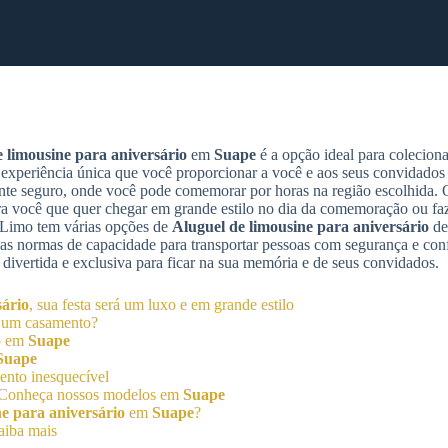
 limousine para aniversário
em
Suape
é a opção ideal para colecio
 experiência única que você proporcionar a você e aos seus convidados 
mente seguro, onde você pode comemorar por horas na região escolhida.
 você que quer chegar em grande estilo no dia da comemoração ou faz
e Limo tem várias opções de
Aluguel de limousine para aniversário
de
 as normas de capacidade para transportar pessoas com segurança e conf
 divertida e exclusiva para ficar na sua memória e de seus convidados.
sário
, sua festa será um luxo e em grande estilo
e um casamento?
mo em
Suape
Suape
nto inesquecível
a? Conheça nossos modelos em
Suape
e para aniversário
em
Suape
?
aiba mais