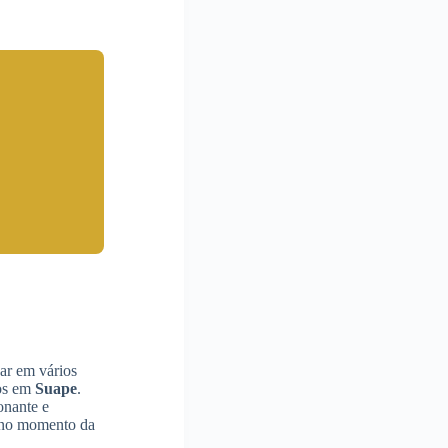
ar em vários
vos em
Suape
.
onante e
o no momento da