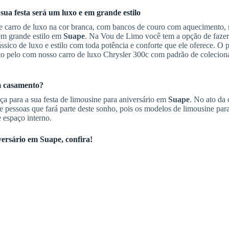
 sua festa será um luxo e em grande estilo
e carro de luxo na cor branca, com bancos de couro com aquecimento, 
em grande estilo em
Suape
. Na Vou de Limo você tem a opção de faz
sico de luxo e estilo com toda potência e conforte que ele oferece. O 
o pelo com nosso carro de luxo Chrysler 300c com padrão de colecion
m casamento?
a para a sua festa de limousine para aniversário em
Suape
. No ato da 
e pessoas que fará parte deste sonho, pois os modelos de limousine para
 espaço interno.
versário
em
Suape
, confira!