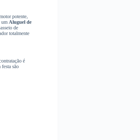
motor potente,
er um
Aluguel de
passeio de
ador totalmente
contratação é
 festa são