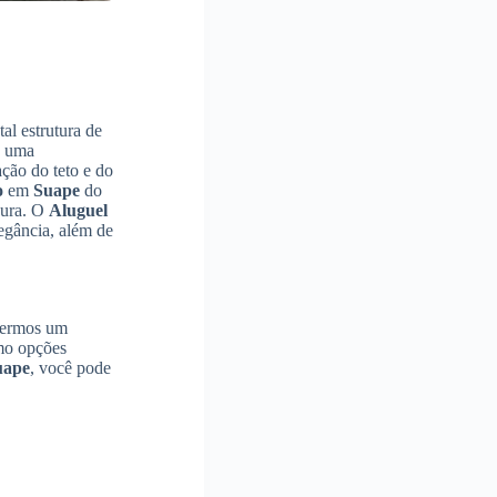
al estrutura de
e uma
ção do teto e do
o
em
Suape
do
gura. O
Aluguel
egância, além de
azermos um
omo opções
uape
, você pode