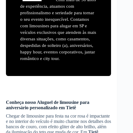
de experiência, atuamos com
profissionalismo e seriedade para tornar
o seu evento inesquecível. Contamos
com limousines para alugar em SP e
veículos exclusivos que atendem às mais
diversas situações, como casamentos,
despedidas de solteiro (a), aniversários,
happy hour, eventos corporativos, jantar
romântico e city tour.
Conheça nosso
Aluguel de limousine para
aniversário
personalizado em
Tietê
Chegar de limousine para festa na cor rosa é impactante
e no interior do veículo é muito charme nos detalhes dos
bancos de couro, com efeito gliter de alto brilho, além
da iluminação do teto que muda de cor. Em
Tietê
,