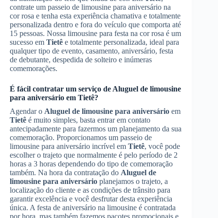
contrate um passeio de limousine para aniversário na
cor rosa e tenha esta experiência chamativa e totalmente
personalizada dentro e fora do veículo que comporta até
15 pessoas. Nossa limousine para festa na cor rosa é um
sucesso em
Tietê
e totalmente personalizada, ideal para
qualquer tipo de evento, casamento, aniversário, festa
de debutante, despedida de solteiro e inúmeras
comemorações.
É fácil contratar um serviço de
Aluguel de limousine
para aniversário
em
Tietê
?
Agendar o
Aluguel de limousine para aniversário
em
Tietê
é muito simples, basta entrar em contato
antecipadamente para fazermos um planejamento da sua
comemoração. Proporcionamos um passeio de
limousine para aniversário incrível em
Tietê
, você pode
escolher o trajeto que normalmente é pelo período de 2
horas a 3 horas dependendo do tipo de comemoração
também. Na hora da contratação do
Aluguel de
limousine para aniversário
planejamos o trajeto, a
localização do cliente e as condições de trânsito para
garantir excelência e você desfrutar desta experiência
única. A festa de aniversário na limousine é contratada
por hora, mas também fazemos pacotes promocionais e