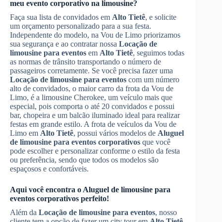
meu evento corporativo na limousine?
Faça sua lista de convidados em
Alto Tietê
, e solicite
um orçamento personalizado para a sua festa.
Independente do modelo, na Vou de Limo priorizamos
sua segurança e ao contratar nossa
Locação de
limousine para eventos
em
Alto Tietê
, seguimos todas
as normas de trânsito transportando o número de
passageiros corretamente. Se você precisa fazer uma
Locação de limousine para eventos
com um número
alto de convidados, o maior carro da frota da Vou de
Limo, é a limousine Cherokee, um veículo mais que
especial, pois comporta o até 20 convidados e possui
bar, chopeira e um balcão iluminado ideal para realizar
festas em grande estilo. A frota de veículos da Vou de
Limo em
Alto Tietê
, possui vários modelos de
Aluguel
de limousine para eventos corporativos
que você
pode escolher e personalizar conforme o estilo da festa
ou preferência, sendo que todos os modelos são
espaçosos e confortáveis.
Aqui você encontra o
Aluguel de limousine para
eventos corporativos
perfeito!
Além da
Locação de limousine para eventos
, nosso
cliente tem a opção de fazer um city tour em
Alto Tietê
,