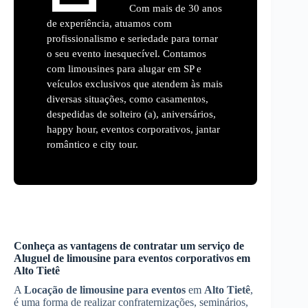
Com mais de 30 anos
de experiência, atuamos com
profissionalismo e seriedade para tornar
o seu evento inesquecível. Contamos
com limousines para alugar em SP e
veículos exclusivos que atendem às mais
diversas situações, como casamentos,
despedidas de solteiro (a), aniversários,
happy hour, eventos corporativos, jantar
romântico e city tour.
Conheça as vantagens de contratar um serviço de
Aluguel de limousine para eventos corporativos
em
Alto Tietê
A
Locação de limousine para eventos
em
Alto Tietê
,
é uma forma de realizar confraternizações, seminários,