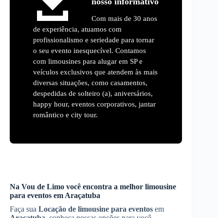
nosso informativo
Com mais de 30 anos
de experiência, atuamos com
profissionalismo e seriedade para tornar
o seu evento inesquecível. Contamos
com limousines para alugar em SP e
veículos exclusivos que atendem às mais
diversas situações, como casamentos,
despedidas de solteiro (a), aniversários,
happy hour, eventos corporativos, jantar
romântico e city tour.
Na Vou de Limo você encontra a melhor limousine
para eventos em
Araçatuba
Faça sua
Locação de limousine para eventos
em
Araçatuba
, conheça nossas opções para você