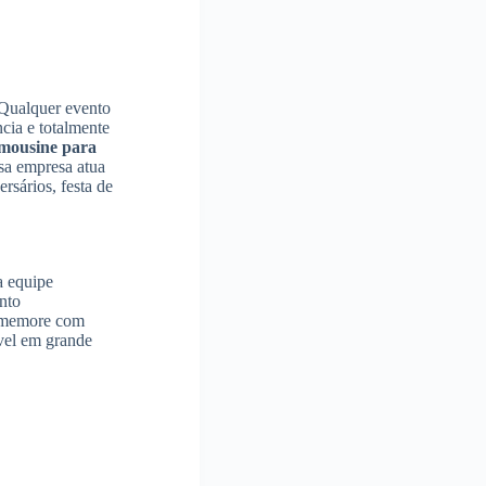
. Qualquer evento
cia e totalmente
imousine para
ssa empresa atua
rsários, festa de
a equipe
nto
Comemore com
vel em grande