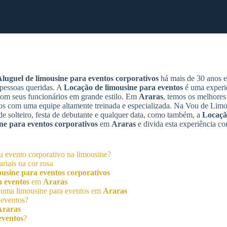
luguel de limousine para eventos corporativos
há mais de 30 anos e
 pessoas queridas. A
Locação de limousine para eventos
é uma experiê
om seus funcionários em grande estilo. Em
Araras
, temos os melhore
os com uma equipe altamente treinada e especializada. Na Vou de Lim
e solteiro, festa de debutante e qualquer data, como também, a
Locaçã
ne para eventos corporativos
em
Araras
e divida esta experiência c
 evento corporativo na limousine?
riais na cor rosa
ousine para eventos corporativos
a eventos
em
Araras
 uma limousine para eventos em
Araras
 eventos?
Araras
eventos
?