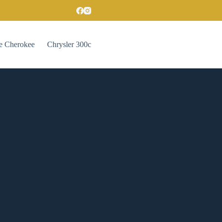
e Cherokee
Chrysler 300c