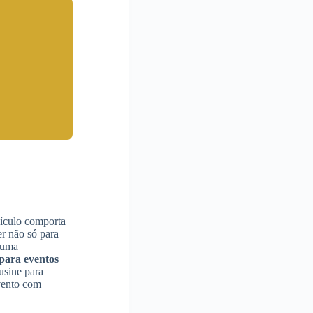
eículo comporta
r não só para
 uma
para eventos
usine para
evento com