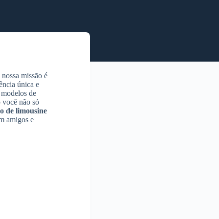
 nossa missão é
ncia única e
s modelos de
o você não só
o de limousine
om amigos e