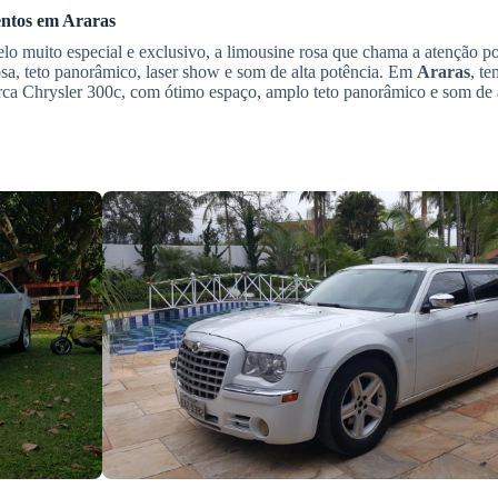
entos
em
Araras
 muito especial e exclusivo, a limousine rosa que chama a atenção po
sa, teto panorâmico, laser show e som de alta potência. Em
Araras
, t
arca Chrysler 300c, com ótimo espaço, amplo teto panorâmico e som de a