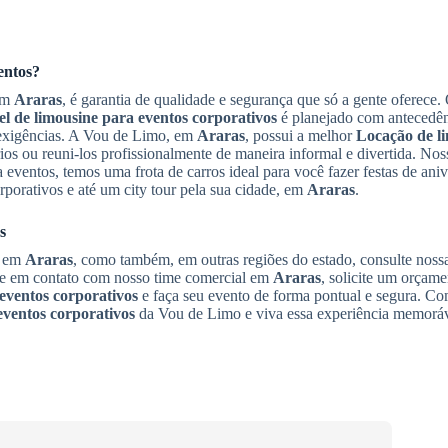
entos?
 em
Araras
, é garantia de qualidade e segurança que só a gente oferece
l de limousine para eventos corporativos
é planejado com antecedên
 exigências. A Vou de Limo, em
Araras
, possui a melhor
Locação de l
os ou reuni-los profissionalmente de maneira informal e divertida. No
entos, temos uma frota de carros ideal para você fazer festas de anive
rporativos e até um city tour pela sua cidade, em
Araras
.
s
s em
Araras
, como também, em outras regiões do estado, consulte noss
tre em contato com nosso time comercial em
Araras
, solicite um orçame
eventos corporativos
e faça seu evento de forma pontual e segura. 
eventos corporativos
da Vou de Limo e viva essa experiência memorá