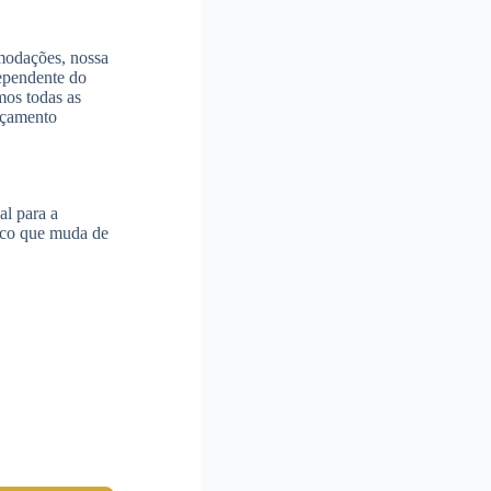
modações, nossa
ependente do
mos todas as
orçamento
al para a
mico que muda de