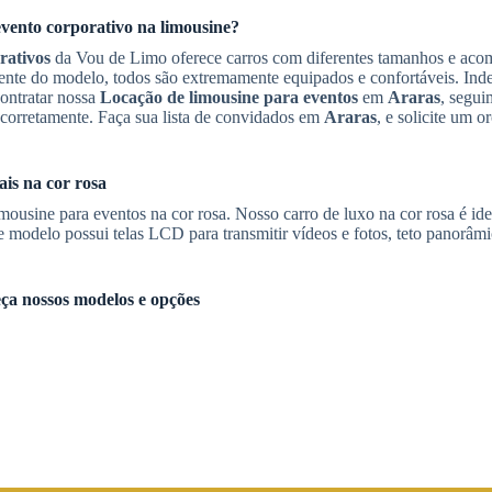
vento corporativo na limousine?
rativos
da Vou de Limo oferece carros com diferentes tamanhos e aco
ente do modelo, todos são extremamente equipados e confortáveis. Ind
ontratar nossa
Locação de limousine para eventos
em
Araras
, segui
 corretamente. Faça sua lista de convidados em
Araras
, e solicite um 
is na cor rosa
ousine para eventos na cor rosa. Nosso carro de luxo na cor rosa é ide
te modelo possui telas LCD para transmitir vídeos e fotos, teto panorâ
eça nossos modelos e opções