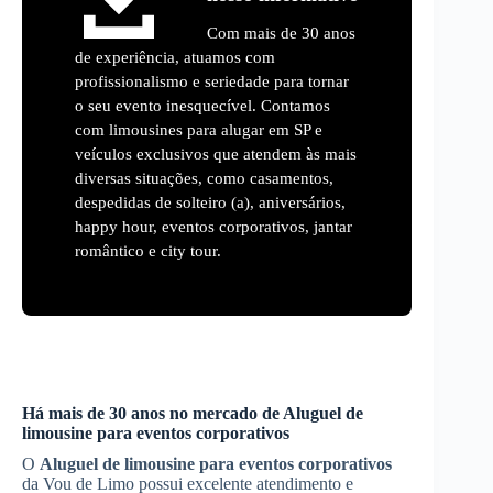
Com mais de 30 anos
de experiência, atuamos com
profissionalismo e seriedade para tornar
o seu evento inesquecível. Contamos
com limousines para alugar em SP e
veículos exclusivos que atendem às mais
diversas situações, como casamentos,
despedidas de solteiro (a), aniversários,
happy hour, eventos corporativos, jantar
romântico e city tour.
Há mais de 30 anos no mercado de
Aluguel de
limousine para eventos corporativos
O
Aluguel de limousine para eventos corporativos
da Vou de Limo possui excelente atendimento e