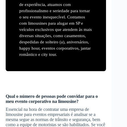
de experiência, atuamos com
profissionalismo e seriedade para tornar
o seu evento inesquecível. Contamos
com limousines para alugar em SP e
veículos exclusivos que atendem às mais
diversas situações, como casamentos,
despedidas de solteiro (a), aniversários,
happy hour, eventos corporativos, jantar
romântico e city tour.
Qual o número de pessoas pode convidar para o
meu evento corporativo na limousine?
Essencial na hora de contratar uma empresa de
limousine para eventos empresariais é analisar se a
mesma segue as normas de trânsito e segurança, bem
como a equipe de motoristas se são habilitados. Se você