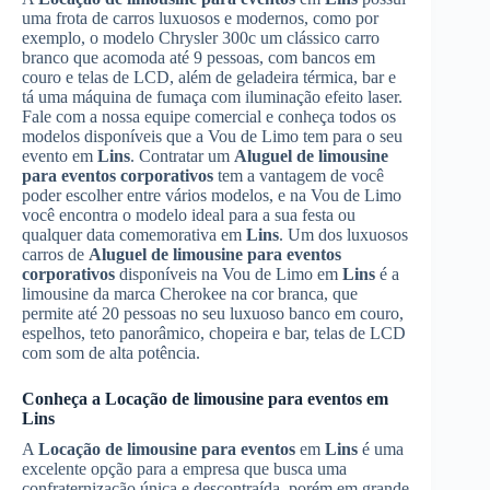
uma frota de carros luxuosos e modernos, como por
exemplo, o modelo Chrysler 300c um clássico carro
branco que acomoda até 9 pessoas, com bancos em
couro e telas de LCD, além de geladeira térmica, bar e
tá uma máquina de fumaça com iluminação efeito laser.
Fale com a nossa equipe comercial e conheça todos os
modelos disponíveis que a Vou de Limo tem para o seu
evento em
Lins
. Contratar um
Aluguel de limousine
para eventos corporativos
tem a vantagem de você
poder escolher entre vários modelos, e na Vou de Limo
você encontra o modelo ideal para a sua festa ou
qualquer data comemorativa em
Lins
. Um dos luxuosos
carros de
Aluguel de limousine para eventos
corporativos
disponíveis na Vou de Limo em
Lins
é a
limousine da marca Cherokee na cor branca, que
permite até 20 pessoas no seu luxuoso banco em couro,
espelhos, teto panorâmico, chopeira e bar, telas de LCD
com som de alta potência.
Conheça a
Locação de limousine para eventos
em
Lins
A
Locação de limousine para eventos
em
Lins
é uma
excelente opção para a empresa que busca uma
confraternização única e descontraída, porém em grande