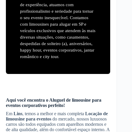
de experiência, atuamos com
profissionalismo e seriedade para tornar
o seu evento inesquecível. Contamos
com limousines para alugar em SP e
veículos exclusivos que atendem às mais
diversas situações, como casamentos,
despedidas de solteiro (a), aniversários,
happy hour, eventos corporativos, jantar
romântico e city tour.
Aqui você encontra o
Aluguel de limousine para
eventos corporativos
perfeito!
Em
Lins
, temos a melhor e mais completa
Locação de
limousine para eventos
do mercado, nossos luxuosos
carros são todos equipados com aparelhos modernos e
de alta qualidade, além do confortável espaço interno. A