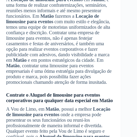
uma forma de realizar confraternizações, seminários,
reuniões menos informais e até mesmo presentear
funcionários. Em
Matão
fazemos a
Locação de
limousine para eventos
com muito estilo e elegância,
temos uma equipe de motoristas uniformizados de alta
confiança e discrição. Contratar uma empresa de
limousine para eventos, não é apenas festejar
casamentos e festas de aniversários, é também uma
opção para realizar eventos corporativos e fazer
publicidade com adesivos, dando visibilidade a marca
em
Matão
e em pontos estratégicos da cidade. Em
Matão
, contratar uma limousine para eventos
empresariais é uma ótima estratégia para divulgação de
produto e marca, pois possibilita fazer ações
promocionais chamando atenção de forma inusitada.
Contrate o
Aluguel de limousine para eventos
corporativos
para qualquer data especial em
Matão
A Vou de Limo, em
Matão
, possui a melhor
Locação
de limousine para eventos
onde a empresa pode
presentear os seus funcionários ou reuni-los
profissionalmente de maneira informal e divertida.
Qualquer evento feito pela Vou de Limo é seguro e
confiável, pois o
Aluguel de limousine para eventos