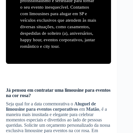
profissionalismo e seriedade para tornar
o seu evento inesquecível. Contamos
com limousines para alugar em SP e
veículos exclusivos que atendem às mais
diversas situações, como casamentos,
despedidas de solteiro (a), aniversários,
happy hour, eventos corporativos, jantar
romântico e city tour.
Já pensou em contratar uma limousine para eventos
na cor rosa?
Seja qual for a data comemorativa o
Aluguel de
limousine para eventos corporativos
em
Matão
, é a
maneira mais inusitada e elegante para celebrar
momentos especiais e divertidos ao lado de pessoas
queridas. Solicite um orçamento personalizado da nossa
exclusiva limousine para eventos na cor rosa. Em