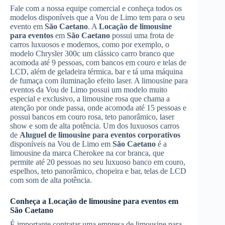
Fale com a nossa equipe comercial e conheça todos os
modelos disponíveis que a Vou de Limo tem para o seu
evento em
São Caetano
. A
Locação de limousine
para eventos
em
São Caetano
possui uma frota de
carros luxuosos e modernos, como por exemplo, o
modelo Chrysler 300c um clássico carro branco que
acomoda até 9 pessoas, com bancos em couro e telas de
LCD, além de geladeira térmica, bar e tá uma máquina
de fumaça com iluminação efeito laser. A limousine para
eventos da Vou de Limo possui um modelo muito
especial e exclusivo, a limousine rosa que chama a
atenção por onde passa, onde acomoda até 15 pessoas e
possui bancos em couro rosa, teto panorâmico, laser
show e som de alta potência. Um dos luxuosos carros
de
Aluguel de limousine para eventos corporativos
disponíveis na Vou de Limo em
São Caetano
é a
limousine da marca Cherokee na cor branca, que
permite até 20 pessoas no seu luxuoso banco em couro,
espelhos, teto panorâmico, chopeira e bar, telas de LCD
com som de alta potência.
Conheça a
Locação de limousine para eventos
em
São Caetano
É importante contratar uma empresa de limousine para