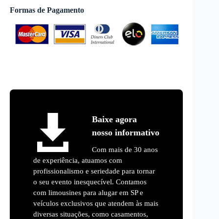
Formas de Pagamento
Baixe agora
nosso informativo
Com mais de 30 anos
de experiência, atuamos com
profissionalismo e seriedade para tornar
o seu evento inesquecível. Contamos
com limousines para alugar em SP e
veículos exclusivos que atendem às mais
diversas situações, como casamentos,