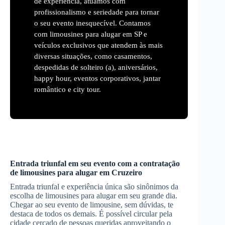
de experiência, atuamos com
profissionalismo e seriedade para tornar
o seu evento inesquecível. Contamos
com limousines para alugar em SP e
veículos exclusivos que atendem às mais
diversas situações, como casamentos,
despedidas de solteiro (a), aniversários,
happy hour, eventos corporativos, jantar
romântico e city tour.
Entrada triunfal em seu evento com a contratação
de limousines para alugar em
Cruzeiro
Entrada triunfal e experiência única são sinônimos da
escolha de limousines para alugar em seu grande dia.
Chegar ao seu evento de limousine, sem dúvidas, te
destaca de todos os demais. É possível circular pela
cidade cercado de pessoas queridas aproveitando o