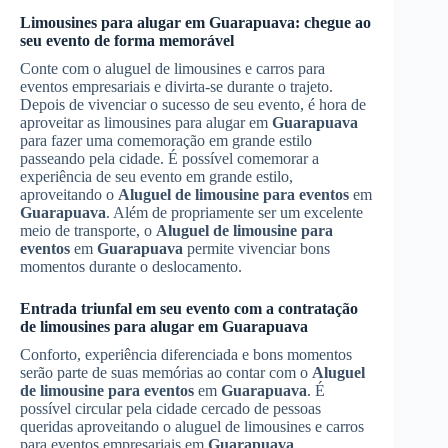
Limousines para alugar em
Guarapuava
: chegue ao
seu evento de forma memorável
Conte com o aluguel de limousines e carros para
eventos empresariais e divirta-se durante o trajeto.
Depois de vivenciar o sucesso de seu evento, é hora de
aproveitar as limousines para alugar em
Guarapuava
para fazer uma comemoração em grande estilo
passeando pela cidade. É possível comemorar a
experiência de seu evento em grande estilo,
aproveitando o
Aluguel de limousine para eventos
em
Guarapuava
. Além de propriamente ser um excelente
meio de transporte, o
Aluguel de limousine para
eventos
em
Guarapuava
permite vivenciar bons
momentos durante o deslocamento.
Entrada triunfal em seu evento com a contratação
de limousines para alugar em
Guarapuava
Conforto, experiência diferenciada e bons momentos
serão parte de suas memórias ao contar com o
Aluguel
de limousine para eventos
em
Guarapuava
. É
possível circular pela cidade cercado de pessoas
queridas aproveitando o aluguel de limousines e carros
para eventos empresariais em
Guarapuava
.