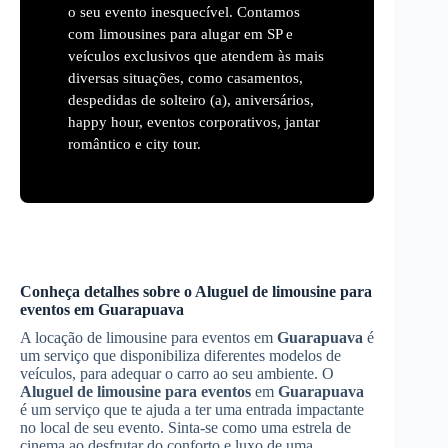
o seu evento inesquecível. Contamos
com limousines para alugar em SP e
veículos exclusivos que atendem às mais
diversas situações, como casamentos,
despedidas de solteiro (a), aniversários,
happy hour, eventos corporativos, jantar
romântico e city tour.
Conheça detalhes sobre o
Aluguel de limousine para
eventos
em
Guarapuava
A locação de limousine para eventos em
Guarapuava
é
um serviço que disponibiliza diferentes modelos de
veículos, para adequar o carro ao seu ambiente. O
Aluguel de limousine para eventos
em
Guarapuava
é um serviço que te ajuda a ter uma entrada impactante
no local de seu evento. Sinta-se como uma estrela de
cinema ao desfrutar do conforto e luxo de uma