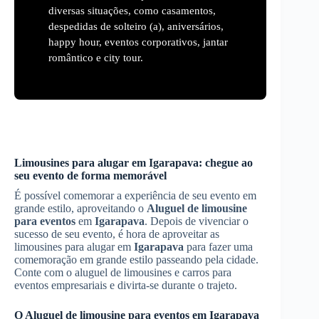
diversas situações, como casamentos,
despedidas de solteiro (a), aniversários,
happy hour, eventos corporativos, jantar
romântico e city tour.
Limousines para alugar em
Igarapava
: chegue ao
seu evento de forma memorável
É possível comemorar a experiência de seu evento em
grande estilo, aproveitando o
Aluguel de limousine
para eventos
em
Igarapava
. Depois de vivenciar o
sucesso de seu evento, é hora de aproveitar as
limousines para alugar em
Igarapava
para fazer uma
comemoração em grande estilo passeando pela cidade.
Conte com o aluguel de limousines e carros para
eventos empresariais e divirta-se durante o trajeto.
O
Aluguel de limousine para eventos
em
Igarapava