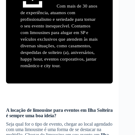
Com mais de 30 anos
de experiência, atuamos com
profissionalismo e seriedade para tornar
o seu evento inesquecível. Contamos
com limousines para alugar em SP e
veículos exclusivos que atendem às mais
diversas situações, como casamentos,
despedidas de solteiro (a), aniversários,
happy hour, eventos corporativos, jantar
romântico e city tour.
A locação de limousine para eventos em
Ilha Solteira
é sempre uma boa ideia?
Seja qual for o tipo de evento, chegar ao local agendado
com uma limousine é uma forma de se destacar na
multidão. Chegar de limousine em seu evento em
Ilha