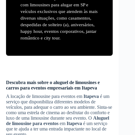
com limousines para alugar em SP e
veículos exclusivos que atendem às mais
diversas situações, como casamentos,
despedidas de solteiro (a), aniversários,
happy hour, eventos corporativos, jantar
romântico e city tour.
Descubra mais sobre o aluguel de limousines e
carros para eventos empresariais em
Itapeva
A locação de limousine para eventos em
Itapeva
é um
serviço que disponibiliza diferentes modelos de
veículos, para adequar o carro ao seu ambiente. Sinta-se
como uma estrela de cinema ao desfrutar do conforto e
luxo de uma limousine durante seu evento. O
Aluguel
de limousine para eventos
em
Itapeva
é um serviço
que te ajuda a ter uma entrada impactante no local de
seu evento.