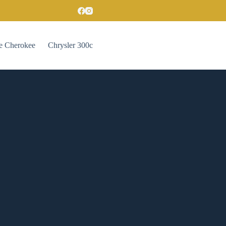
e Cherokee
Chrysler 300c