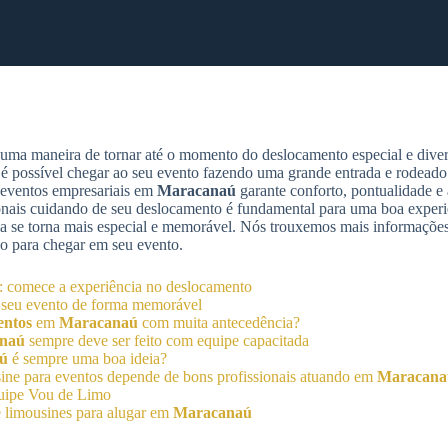
uma maneira de tornar até o momento do deslocamento especial e divert
 é possível chegar ao seu evento fazendo uma grande entrada e rodeado
a eventos empresariais em
Maracanaú
garante conforto, pontualidade e
ionais cuidando de seu deslocamento é fundamental para uma boa exper
dia se torna mais especial e memorável. Nós trouxemos mais informações
ão para chegar em seu evento.
: comece a experiência no deslocamento
 seu evento de forma memorável
entos
em
Maracanaú
com muita antecedência?
naú
sempre deve ser feito com equipe capacitada
ú
é sempre uma boa ideia?
sine para eventos depende de bons profissionais atuando em
Maracana
uipe Vou de Limo
e limousines para alugar em
Maracanaú