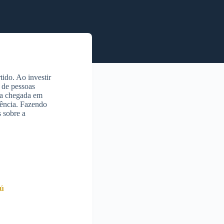
ido. Ao investir
 de pessoas
 a chegada em
iência. Fazendo
 sobre a
ú