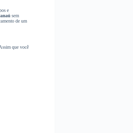
pos e
anaú
sem
ocamento de um
 Assim que você