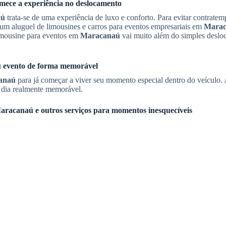
omece a experiência no deslocamento
aú
trata-se de uma experiência de luxo e conforto. Para evitar contratem
 um aluguel de limousines e carros para eventos empresariais em
Marac
limousine para eventos em
Maracanaú
vai muito além do simples desl
eu evento de forma memorável
anaú
para já começar a viver seu momento especial dentro do veículo.
u dia realmente memorável.
aracanaú
e outros serviços para momentos inesquecíveis