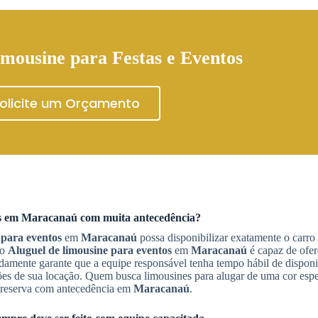
mousine para Festas e Eventos
olicite um Orçamento
s
em
Maracanaú
com muita antecedência?
 para eventos
em
Maracanaú
possa disponibilizar exatamente o carro 
 o
Aluguel de limousine para eventos
em
Maracanaú
é capaz de ofer
mente garante que a equipe responsável tenha tempo hábil de disponib
ões de sua locação. Quem busca limousines para alugar de uma cor espe
 a reserva com antecedência em
Maracanaú
.