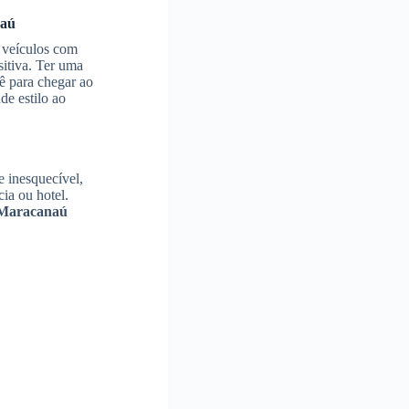
aú
 veículos com
itiva. Ter uma
ê para chegar ao
de estilo ao
e inesquecível,
ia ou hotel.
Maracanaú