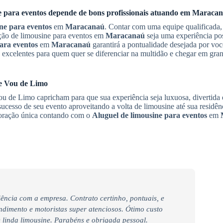
e para eventos depende de bons profissionais atuando em
Maracan
ne para eventos
em
Maracanaú
. Contar com uma equipe qualificada,
ção de limousine para eventos em
Maracanaú
seja uma experiência pos
ara eventos
em
Maracanaú
garantirá a pontualidade desejada por voc
excelentes para quem quer se diferenciar na multidão e chegar em gran
e Vou de Limo
ou de Limo capricham para que sua experiência seja luxuosa, divertida 
cesso de seu evento aproveitando a volta de limousine até sua residênc
coração única contando com o
Aluguel de limousine para eventos
em
iência com a empresa. Contrato certinho, pontuais, e
endimento e motoristas super atenciosos. Ótimo custo
linda limousine. Parabéns e obrigada pessoal.