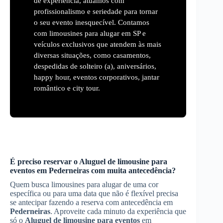
de experiência, atuamos com
profissionalismo e seriedade para tornar
o seu evento inesquecível. Contamos
com limousines para alugar em SP e
veículos exclusivos que atendem às mais
diversas situações, como casamentos,
despedidas de solteiro (a), aniversários,
happy hour, eventos corporativos, jantar
romântico e city tour.
É preciso reservar o
Aluguel de limousine para
eventos
em
Pederneiras
com muita antecedência?
Quem busca limousines para alugar de uma cor
específica ou para uma data que não é flexível precisa
se antecipar fazendo a reserva com antecedência em
Pederneiras
. Aproveite cada minuto da experiência que
só o
Aluguel de limousine para eventos
em