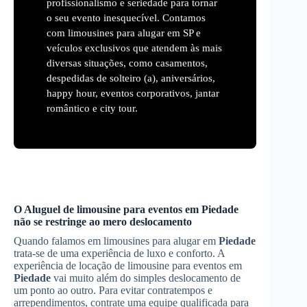
profissionalismo e seriedade para tornar
o seu evento inesquecível. Contamos
com limousines para alugar em SP e
veículos exclusivos que atendem às mais
diversas situações, como casamentos,
despedidas de solteiro (a), aniversários,
happy hour, eventos corporativos, jantar
romântico e city tour.
O
Aluguel de limousine para eventos
em
Piedade
não se restringe ao mero deslocamento
Quando falamos em limousines para alugar em
Piedade
trata-se de uma experiência de luxo e conforto. A
experiência de locação de limousine para eventos em
Piedade
vai muito além do simples deslocamento de
um ponto ao outro. Para evitar contratempos e
arrependimentos, contrate uma equipe qualificada para