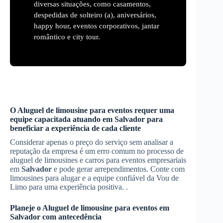
diversas situações, como casamentos,
despedidas de solteiro (a), aniversários,
happy hour, eventos corporativos, jantar
romântico e city tour.
O
Aluguel de limousine para eventos
requer uma
equipe capacitada atuando em
Salvador
para
beneficiar a experiência de cada cliente
Considerar apenas o preço do serviço sem analisar a
reputação da empresa é um erro comum no processo de
aluguel de limousines e carros para eventos empresariais
em
Salvador
e pode gerar arrependimentos. Conte com
limousines para alugar e a equipe confiável da Vou de
Limo para uma experiência positiva. .
Planeje o
Aluguel de limousine para eventos
em
Salvador
com antecedência