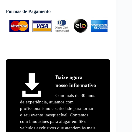
Formas de Pagamento
Baixe agora
nosso informativo
Com mais de 30 anos
de experiência, atuamos com
profissionalismo e seriedade para tornar
o seu evento inesquecível. Contamos
com limousines para alugar em SP e
veículos exclusivos que atendem às mais