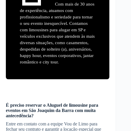
Com mais de 30 anos
de experiência, atuamos com
profissionalismo e seriedade para tornar
o seu evento inesquecível. Contamos
com limousines para alugar em SP e
veículos exclusivos que atendem às mais
diversas situações, como casamentos,
despedidas de solteiro (a), aniversários,
happy hour, eventos corporativos, jantar
romântico e city tour.
É preciso reservar o
Aluguel de limousine para
eventos
em
São Joaquim da Barra
com muita
antecedência?
Entre em contato com a equipe Vou de Limo para
fechar seu contrato e garantir a locação especial que