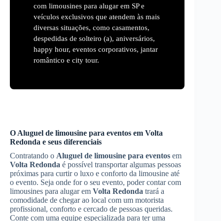
com limousines para alugar em SP e
veículos exclusivos que atendem às mais
diversas situações, como casamentos,
despedidas de solteiro (a), aniversários,
happy hour, eventos corporativos, jantar
romântico e city tour.
O
Aluguel de limousine para eventos
em
Volta
Redonda
e seus diferenciais
Contratando o
Aluguel de limousine para eventos
em
Volta Redonda
é possível transportar algumas pessoas
próximas para curtir o luxo e conforto da limousine até
o evento. Seja onde for o seu evento, poder contar com
limousines para alugar em
Volta Redonda
trará a
comodidade de chegar ao local com um motorista
profissional, conforto e cercado de pessoas queridas.
Conte com uma equipe especializada para ter uma