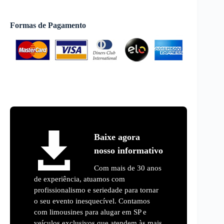
Formas de Pagamento
Baixe agora
nosso informativo
Com mais de 30 anos
de experiência, atuamos com
profissionalismo e seriedade para tornar
o seu evento inesquecível. Contamos
com limousines para alugar em SP e
veículos exclusivos que atendem às mais