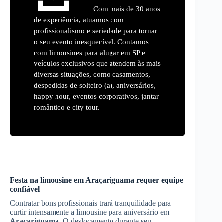
Com mais de 30 anos
de experiência, atuamos com
profissionalismo e seriedade para tornar
o seu evento inesquecível. Contamos
com limousines para alugar em SP e
veículos exclusivos que atendem às mais
diversas situações, como casamentos,
despedidas de solteiro (a), aniversários,
happy hour, eventos corporativos, jantar
romântico e city tour.
Festa na limousine em
Araçariguama
requer equipe
confiável
Contratar bons profissionais trará tranquilidade para
curtir intensamente a limousine para aniversário em
Araçariguama
. O deslocamento durante seu