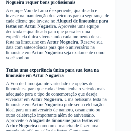
Nogueira
requer bons profissionais
A equipe Vou de Limo é experiente, qualificada e
investe na manutenção dos veículos para a segurança de
cada cliente que investe no
Aluguel de limousine para
festas
em
Artur Nogueira
. Aproveite uma equipe
dedicada e qualificada para que possa ter uma
experiência única vivenciando cada momento de sua
festa na limousine em
Artur Nogueira
. Reserve sua
data com antecedência para que o aniversário na
limousine em
Artur Nogueira
seja exatamente como
você sonhou.
Tenha uma experiência única para sua festa na
limousine em
Artur Nogueira
A Vou de Limo garante variedade de opções de
limousines, para que cada cliente tenha o veículo mais
adequado para o tipo de comemoração que deseja
vivenciar em
Artur Nogueira
. Uma belíssima festa na
limousine em
Artur Nogueira
pode ser a celebração
ideal para um aniversário de namoro, casamento ou
outra celebração importante além do aniversário.
Aproveite o
Aluguel de limousine para festas
em
Artur Nogueira
como uma maneira de fazer uma
entrada triunfal no salão de festas. Conte com