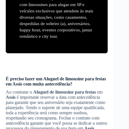
com limousines para alugar em SP e
veículos exclusivos que atendem às mais
diversas situações, como casamentos,
despedidas de solteiro (a), aniversários,
happy hour, eventos corporativos, jantar
romântico e city tour.
É preciso fazer um
Aluguel de limousine para festas
em
Assis
com muita antecedência?
Ao contratar o
Aluguel de limousine para festas
em
Assis
é importante reservar a data com antecedência
para garantir que seu aniversário seja exatamente como
planejado. Tendo o suporte de uma equipe qualificada,
toda a experiência será como sempre sonhou,
respeitando seu cronograma. Fechar o contrato com
antecedência garante que você possa se dedicar a outros
processos do planejamento de sua festa em
Assis
.