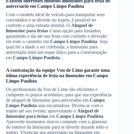
Existem diferentes modelos limousines para festa de
aniversário em
Campo Limpo Paulista
Com o modelo ideal de veículo para transportar seus
convidados e se divertir no trajeto, é possível ter
conforto e uma entrada triunfal. O
Aluguel de
limousine para festas
é uma opção para traslados,
garantindo a ida até sua festa com conforto e diversão
em todo o caminho em
Campo Limpo Paulista
. Seja
qual for a idade a ser celebrada, a limousine para
aniversário trará um toque único para a comemoração
em
Campo Limpo Paulista
.
A contratação da equipe Vou de Limo garante uma
ótima experiência de festa na limousine em
Campo
Limpo Paulista
Os profissionais da Vou de Limo são eficientes e
cumprem os prazos acordados, para que sua experiência
de aluguel de limousine para aniversário em
Campo
Limpo Paulista
seja encantadora. Divirta-se com o
trajeto até seu evento, aproveitando o
Aluguel de
limousine para festas
em
Campo Limpo Paulista
.
Aproveite momentos únicos contando com o glamour
do interior da limousine para se divertir durante todo o
trajeto. Vivenciar seu aniversário na limousine em