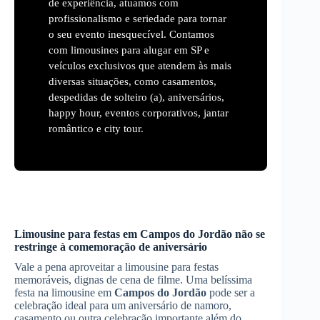
de experiência, atuamos com
profissionalismo e seriedade para tornar
o seu evento inesquecível. Contamos
com limousines para alugar em SP e
veículos exclusivos que atendem às mais
diversas situações, como casamentos,
despedidas de solteiro (a), aniversários,
happy hour, eventos corporativos, jantar
romântico e city tour.
Limousine para festas em
Campos do Jordão
não se
restringe à comemoração de aniversário
Vale a pena aproveitar a limousine para festas
memoráveis, dignas de cena de filme. Uma belíssima
festa na limousine em
Campos do Jordão
pode ser a
celebração ideal para um aniversário de namoro,
casamento ou outra celebração importante além do