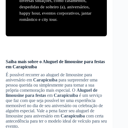
diversas situações, como casamentos,
despedidas de solteiro (a), aniversários,
happy hour, eventos corporativos, jantar
romântico e city tour.
Saiba mais sobre o
Aluguel de limousine para festas
em
Carapicuíba
É possível recorrer ao aluguel de limousine para
aniversário em
Carapicuíba
para surpreender uma
pessoa querida ou simplesmente para tornar a sua
própria comemoração mais especial. O
Aluguel de
limousine para festas
em
Carapicuíba
é um serviço
que faz com que seja possível ter uma experiência
memorável no dia de seu aniversário ou celebração de
alguém especial. Vale a pena fazer seu aluguel de
limousine para aniversário em
Carapicuíba
com certa
antecedência para ter o modelo ideal de veículo para seu
evento.