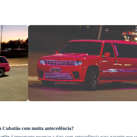
m
Cubatão
com muita antecedência?
atão
é importante reservar a data com antecedência para garantir que s