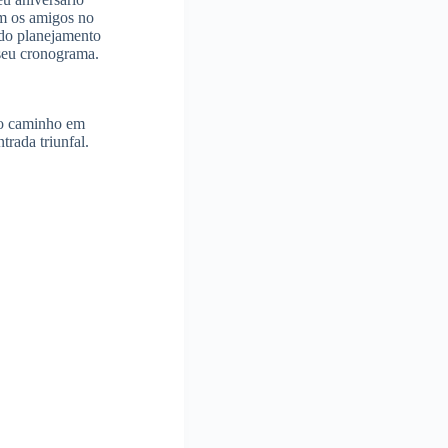
 os amigos no
 do planejamento
 seu cronograma.
o o caminho em
trada triunfal.