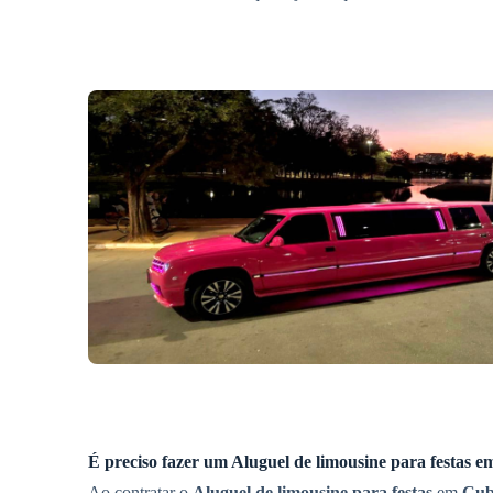
É preciso fazer um
Aluguel de limousine para festas
e
Ao contratar o
Aluguel de limousine para festas
em
Cub