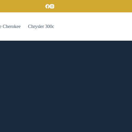
e Cherokee
Chrysler 300c