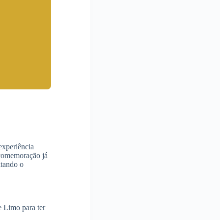
experiência
 comemoração já
itando o
e Limo para ter