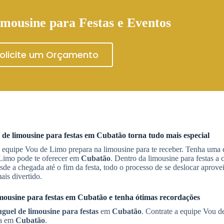
mousine para Festas e Eventos
olicite um Orçamento
 de limousine para festas
em
Cubatão
torna tudo mais especial
equipe Vou de Limo prepara na limousine para te receber. Tenha uma 
 Limo pode te oferecer em
Cubatão
. Dentro da limousine para festas a
sde a chegada até o fim da festa, todo o processo de se deslocar aprove
ais divertido.
mousine para festas
em
Cubatão
e tenha ótimas recordações
guel de limousine para festas
em
Cubatão
. Contrate a equipe Vou d
ra em
Cubatão
.