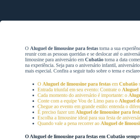
O
Aluguel de limousine para festas
torna a sua experiê
reunir com as pessoas queridas e se deslocar até o anivers
limousine para aniversário em
Cubatão
torna a data comem
na experiência. Seja para o aniversário infantil, aniversá
mais especial. Confira a seguir tudo sobre o tema e esclar
O
Aluguel de limousine para festas
em
Cubatão
s
Entrada triunfal em seu evento: Contrate o
Aluguel 
Cada momento do aniversário é importante: o
Alugu
Conte com a equipe Vou de Limo para o
Aluguel d
Chegue ao evento em grande estilo: entenda o difer
É preciso fazer um
Aluguel de limousine para fest
Escolha a limousine ideal para sua festa de anivers
Quando vale a pena recorrer ao
Aluguel de limousi
O
Aluguel de limousine para festas
em
Cubatão
sempre