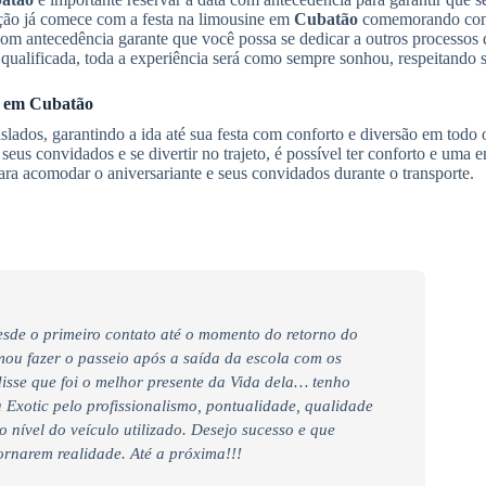
ação já comece com a festa na limousine em
Cubatão
comemorando com
 com antecedência garante que você possa se dedicar a outros processos
qualificada, toda a experiência será como sempre sonhou, respeitando
o em
Cubatão
slados, garantindo a ida até sua festa com conforto e diversão em tod
eus convidados e se divertir no trajeto, é possível ter conforto e uma en
ara acomodar o aniversariante e seus convidados durante o transporte.
desde o primeiro contato até o momento do retorno do
ou fazer o passeio após a saída da escola com os
disse que foi o melhor presente da Vida dela… tenho
 Exotic pelo profissionalismo, pontualidade, qualidade
o nível do veículo utilizado. Desejo sucesso e que
ornarem realidade. Até a próxima!!!