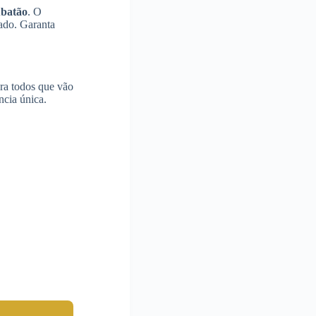
batão
. O
ado. Garanta
ra todos que vão
cia única.