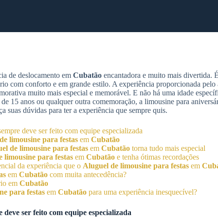
ncia de deslocamento em
Cubatão
encantadora e muito mais divertida. É
ário com conforto e em grande estilo. A experiência proporcionada pelo
orativa muito mais especial e memorável. E não há uma idade específic
rio de 15 anos ou qualquer outra comemoração, a limousine para aniversár
eça suas dúvidas para ter a experiência que sempre quis.
empre deve ser feito com equipe especializada
de limousine para festas
em
Cubatão
el de limousine para festas
em
Cubatão
torna tudo mais especial
e limousine para festas
em
Cubatão
e tenha ótimas recordações
encial da experiência que o
Aluguel de limousine para festas
em
Cub
as
em
Cubatão
com muita antecedência?
ário em
Cubatão
ne para festas
em
Cubatão
para uma experiência inesquecível?
 deve ser feito com equipe especializada