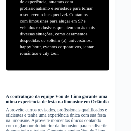
de experiência, atuamos com
profissionalismo e seriedade para tornar
o seu evento inesquecível. Contamos
com limousines para alugar em SP e
veículos exclusivos que atendem às mais
diversas situações, como casamentos,
despedidas de solteiro (a), aniversários,
happy hour, eventos corporativos, jantar
romântico e city tour.
A contratação da equipe Vou de Limo garante uma
ótima experiência de festa na limousine em
Orlândia
Aproveite carros revisados, profissionais qualificados e
eficientes e tenha uma experiência única com sua festa
na limousine. Aproveite momentos únicos contando
com o glamour do interior da limousine para se divertir
durante todo o trajeto. Contrate a equipe Vou de Limo