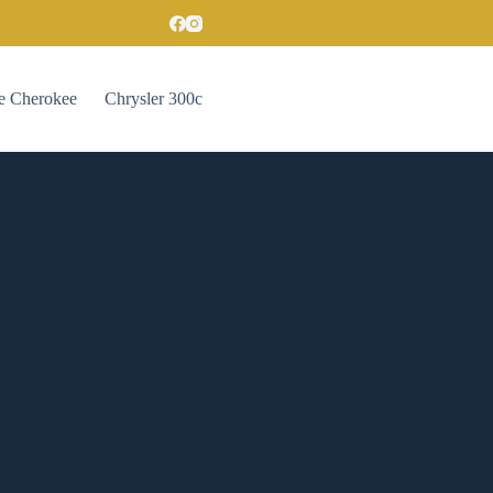
e Cherokee
Chrysler 300c