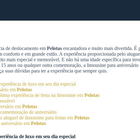
ncia de deslocamento em
Pelotas
encantadora e muito mais divertida. É p
om conforto e em grande estilo. A experiência proporcionada pelo alugue
to mais especial e memorável. E não há uma idade específica para inve
 de 15 anos ou qualquer outra comemoração, a limousine para aniversário 
eça suas dúvidas para ter a experiência que sempre quis.
experiência de luxo em seu dia especial
rsário em
Pelotas
tima experiência de festa na limousine em
Pelotas
morável
versário em
Pelotas
à comemoração de aniversário
 aluguel de limousine para festas em
Pelotas
e aniversário em
Pelotas
eriência de luxo em seu dia especial