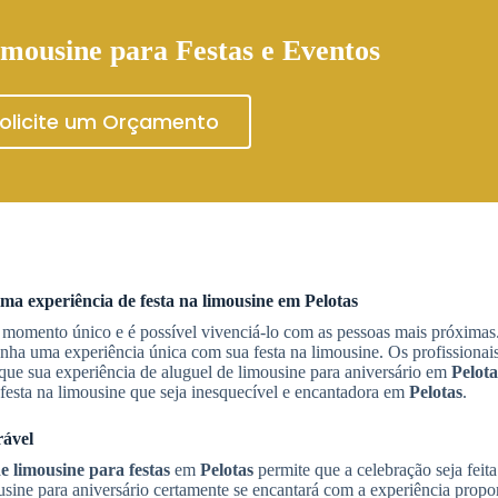
mousine para Festas e Eventos
olicite um Orçamento
ma experiência de festa na limousine em
Pelotas
 momento único e é possível vivenciá-lo com as pessoas mais próximas
e tenha uma experiência única com sua festa na limousine. Os profissiona
que sua experiência de aluguel de limousine para aniversário em
Pelota
festa na limousine que seja inesquecível e encantadora em
Pelotas
.
rável
e limousine para festas
em
Pelotas
permite que a celebração seja feit
ne para aniversário certamente se encantará com a experiência propo