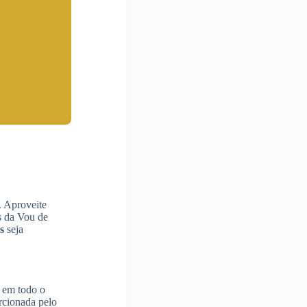
. Aproveite
is da Vou de
s
seja
a em todo o
rcionada pelo