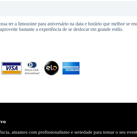
ssa ter a limousine para aniversário na data e horário que melhor se e
aproveite bastante a experiência de se deslocar em grande estilo.
ivo
ncia, atuamos com profissionalismo e seriedade para tornar o seu even