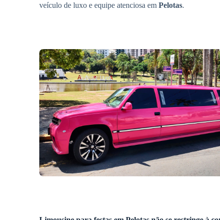
veículo de luxo e equipe atenciosa em
Pelotas
.
Limousine para festas em
Pelotas
não se restringe à c