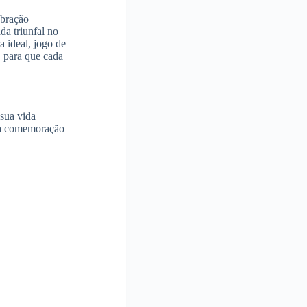
ebração
a triunfal no
a ideal, jogo de
, para que cada
sua vida
s a comemoração