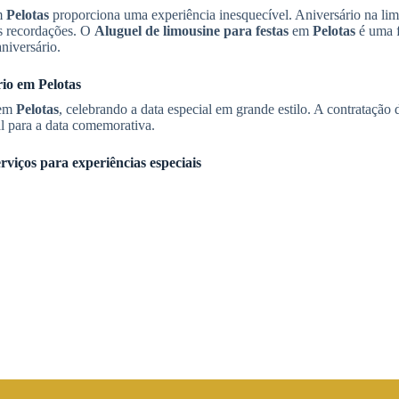
em
Pelotas
proporciona uma experiência inesquecível. Aniversário na li
as recordações. O
Aluguel de limousine para festas
em
Pelotas
é uma 
niversário.
ário em
Pelotas
 em
Pelotas
, celebrando a data especial em grande estilo. A contratação 
l para a data comemorativa.
rviços para experiências especiais