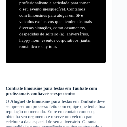
profissionalismo e seriedade para tornar
o seu evento inesquecível. Contamos
com limousines para alugar em SP e
veículos exclusivos que atendem às mais
diversas situações, como casamentos,
despedidas de solteiro (a), aniversários,
happy hour, eventos corporativos, jantar
romântico e city tour.
Contrate limousine para festas em
Taubaté
com
profissionais confiáveis e experientes
O
Aluguel de limousine para festas
em
Taubaté
deve
sempre ser um processo feito com equipe que tenha boa
reputação no mercado. Entre em contato conosco,
obtenha seu orçamento e reserve um veículo para
celebrar a data especial de seu aniversário. Garanta
pontualidade e uma experiência positiva contratando a