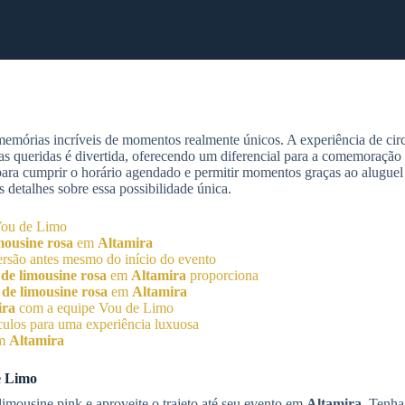
emórias incríveis de momentos realmente únicos. A experiência de circ
as queridas é divertida, oferecendo um diferencial para a comemoração 
 para cumprir o horário agendado e permitir momentos graças ao aluguel
 detalhes sobre essa possibilidade única.
Vou de Limo
mousine rosa
em
Altamira
versão antes mesmo do início do evento
de limousine rosa
em
Altamira
proporciona
 de limousine rosa
em
Altamira
ira
com a equipe Vou de Limo
culos para uma experiência luxuosa
em
Altamira
e Limo
imousine pink e aproveite o trajeto até seu evento em
Altamira
. Tenh