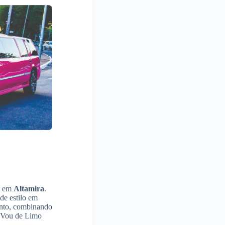
lo em
Altamira
.
de estilo em
ento, combinando
e Vou de Limo