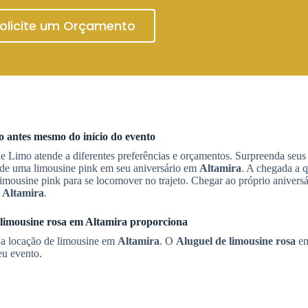
olicite um Orçamento
ão antes mesmo do início do evento
e Limo atende a diferentes preferências e orçamentos. Surpreenda seus
 de uma limousine pink em seu aniversário em
Altamira
. A chegada a q
imousine pink para se locomover no trajeto. Chegar ao próprio aniversá
m
Altamira
.
limousine rosa
em
Altamira
proporciona
r a locação de limousine em
Altamira
. O
Aluguel de limousine rosa
e
eu evento.