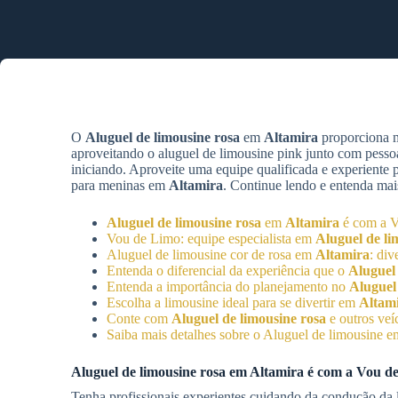
O
Aluguel de limousine rosa
em
Altamira
proporciona m
aproveitando o aluguel de limousine pink junto com pesso
iniciando. Aproveite uma equipe qualificada e experiente
para meninas em
Altamira
. Continue lendo e entenda mais
Aluguel de limousine rosa
em
Altamira
é com a 
Vou de Limo: equipe especialista em
Aluguel de li
Aluguel de limousine cor de rosa em
Altamira
: di
Entenda o diferencial da experiência que o
Aluguel 
Entenda a importância do planejamento no
Aluguel
Escolha a limousine ideal para se divertir em
Altam
Conte com
Aluguel de limousine rosa
e outros veí
Saiba mais detalhes sobre o Aluguel de limousine 
Aluguel de limousine rosa
em
Altamira
é com a Vou d
Tenha profissionais experientes cuidando da condução da l