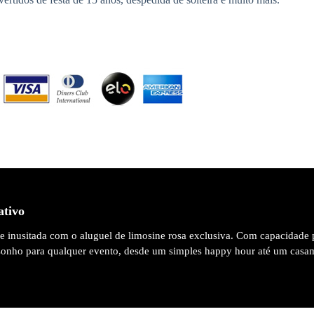
ativo
 e inusitada com o aluguel de limosine rosa exclusiva. Com capacidade 
 sonho para qualquer evento, desde um simples happy hour até um casa