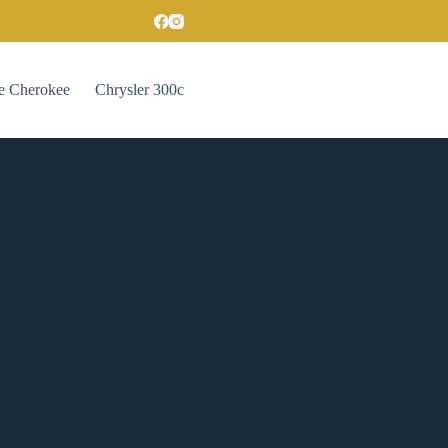
e Cherokee
Chrysler 300c