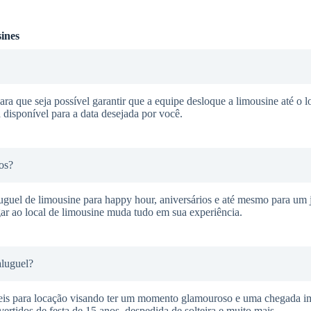
ines
ra que seja possível garantir que a equipe desloque a limousine até o l
 disponível para a data desejada por você.
os?
guel de limousine para happy hour, aniversários e até mesmo para um j
ar ao local de limousine muda tudo em sua experiência.
aluguel?
veis para locação visando ter um momento glamouroso e uma chegada i
ertidos de festa de 15 anos, despedida de solteira e muito mais.