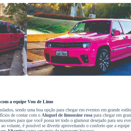
com a equipe Vou de Limo
raslados, sendo uma boa opção para chegar em eventos em grande esti
efícios de contar com o
Aluguel de limousine rosa
para chegar em gran
imousines para que você possa ter todo o glamour desejado para seu ev
ao volante, é possível se divertir aproveitando o conforto que a equip
em
Altamira
como um meio de transporte luxuoso.